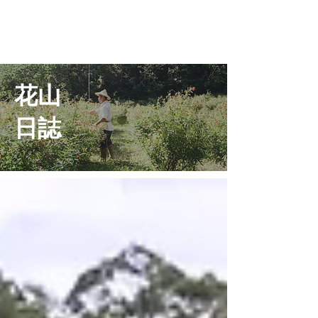
​花山
日誌